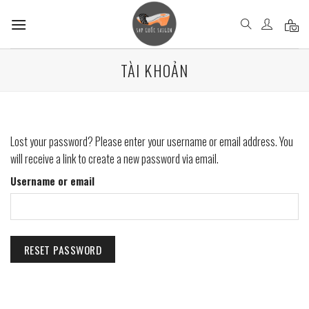
Skip
to
content
TÀI KHOẢN
Lost your password? Please enter your username or email address. You
will receive a link to create a new password via email.
Username or email
RESET PASSWORD