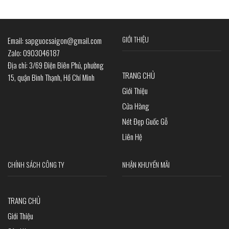
GIỚI THIỆU
Email: sapguocsaigon@gmail.com
Zalo: 0903046187
Địa chỉ: 3/69 Điện Biên Phủ, phường
TRANG CHỦ
15, quận Bình Thạnh, Hồ Chí Minh
Giới Thiệu
Cửa Hàng
Nét Đẹp Guốc Gỗ
Liên Hệ
CHÍNH SÁCH CÔNG TY
NHẬN KHUYẾN MÃI
TRANG CHỦ
Giới Thiệu