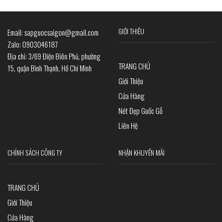
GIỚI THIỆU
Email: sapguocsaigon@gmail.com
Zalo: 0903046187
Địa chỉ: 3/69 Điện Biên Phủ, phường
TRANG CHỦ
15, quận Bình Thạnh, Hồ Chí Minh
Giới Thiệu
Cửa Hàng
Nét Đẹp Guốc Gỗ
Liên Hệ
CHÍNH SÁCH CÔNG TY
NHẬN KHUYẾN MÃI
TRANG CHỦ
Giới Thiệu
Cửa Hàng