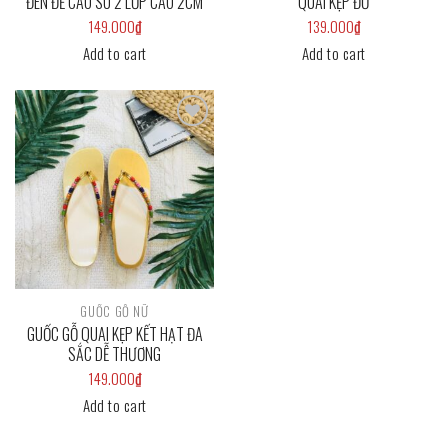
ĐEN ĐẾ CAO SU 2 LỚP CAO 2CM
QUAI KẸP ĐỎ
149.000
₫
139.000
₫
Add to cart
Add to cart
Add to
wishlist
GUỐC GỖ NỮ
GUỐC GỖ QUAI KẸP KẾT HẠT ĐA
SẮC DỄ THƯƠNG
149.000
₫
Add to cart