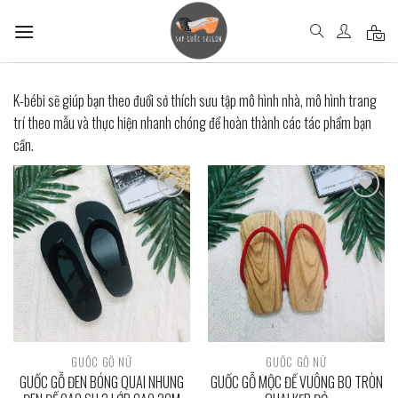
Skip
to
content
K-bébi sẽ giúp bạn theo đuổi sở thích sưu tập mô hình nhà, mô hình trang
trí theo mẫu và thực hiện nhanh chóng để hoàn thành các tác phẩm bạn
cần.
Add to
Add to
wishlist
wishlist
GUỐC GỖ NỮ
GUỐC GỖ NỮ
GUỐC GỖ ĐEN BÓNG QUAI NHUNG
GUỐC GỖ MỘC ĐẾ VUÔNG BO TRÒN