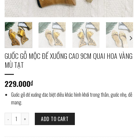
GUỐC GỖ MỘC ĐẾ XUỒNG CAO 9CM QUAI HOA VÀNG
MÙ TẠT
229.000
₫
Guốc gỗ đế xuồng đăc biệt điêu khắc hình khối trong thân, guốc nhẹ, dễ
mang.
GUỐC GỖ MỘC ĐẾ XUỒNG CAO 9CM QUAI HOA VÀNG MÙ TẠT quantity
ADD TO CART