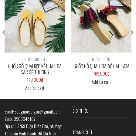
Add to
Add to
wishlist
wishlist
GUỐC GỖ NỮ
GUỐC GỖ NỮ
GUỐC GỖ QUAI KẸP KẾT HẠT ĐA
GUỐC GỖ QUAI HOA ĐỎ CAO 5CM
SẮC DỄ THƯƠNG
169.000
₫
149.000
₫
Add to cart
Add to cart
GIỚI THIỆU
Email: sapguocsaigon@gmail.com
Zalo: 0903046187
Địa chỉ: 3/69 Điện Biên Phủ, phường
TRANG CHỦ
15, quận Bình Thạnh, Hồ Chí Minh