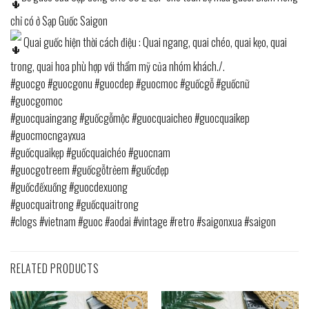
chỉ có ở Sạp Guốc Saigon
Quai guốc hiện thời cách điệu : Quai ngang, quai chéo, quai kẹo, quai
trong, quai hoa phù hợp với thẩm mỹ của nhóm khách./.
#guocgo
#guocgonu
#guocdep
#guocmoc
#guốcgỗ
#guốcnữ
#guocgomoc
#guocquaingang
#guốcgỗmộc
#guocquaicheo
#guocquaikep
#guocmocngayxua
#guốcquaikẹp
#guốcquaichéo
#guocnam
#guocgotreem
#guốcgỗtrẻem
#guốcđẹp
#guốcđếxuồng
#guocdexuong
#guocquaitrong
#guốcquaitrong
#clogs
#vietnam
#guoc
#aodai
#vintage
#retro
#saigonxua
#saigon
RELATED PRODUCTS