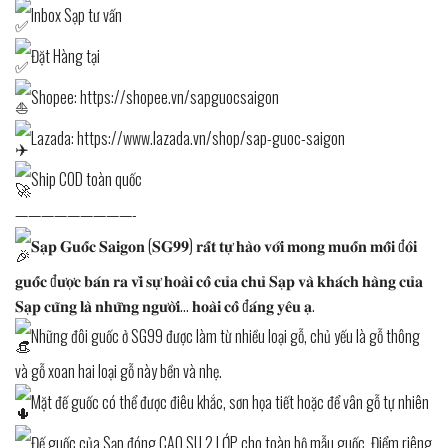
Inbox Sạp tư vấn
Đặt Hàng tại
Shopee:
https://shopee.vn/sapguocsaigon
Lazada:
https://www.lazada.vn/shop/sap-guoc-saigon
Ship COD toàn quốc
—————————-
𝐒𝐚̣𝐩 𝐆𝐮𝐨̂́𝐜 𝐒𝐚𝐢𝐠𝐨𝐧 (𝐒𝐆𝟗𝟗) 𝐫𝐚̂́𝐭 𝐭𝐮̛̣ 𝐡𝐚̀𝐨 𝐯𝐨̛́𝐢 𝐦𝐨𝐧𝐠 𝐦𝐮𝐨̂́𝐧 𝐦𝐨̂̃𝐢 đ𝐨̂𝐢
𝐠𝐮𝐨̂́𝐜 đ𝐮̛𝐨̛̣𝐜 𝐛𝐚́𝐧 𝐫𝐚 𝐯𝐢̀ 𝐬𝐮̛̣ 𝐡𝐨𝐚̀𝐢 𝐜𝐨̂̉ 𝐜𝐮̉𝐚 𝐜𝐡𝐮̉ 𝐒𝐚̣𝐩 𝐯𝐚̀ 𝐤𝐡𝐚́𝐜𝐡 𝐡𝐚̀𝐧𝐠 𝐜𝐮̉𝐚
𝐒𝐚̣𝐩 𝐜𝐮̃𝐧𝐠 𝐥𝐚̀ 𝐧𝐡𝐮̛̃𝐧𝐠 𝐧𝐠𝐮̛𝐨̛̀𝐢… 𝐡𝐨𝐚̀𝐢 𝐜𝐨̂̉ đ𝐚́𝐧𝐠 𝐲𝐞̂𝐮 𝐚̣.
Những đôi guốc ở SG99 được làm từ nhiều loại gỗ, chủ yếu là gỗ thông
và gỗ xoan hai loại gỗ này bền và nhẹ.
Mặt đế guốc có thể được điêu khắc, sơn họa tiết hoặc để vân gỗ tự nhiên
Đế guốc của Sạp đóng CAO SU 2 LỚP cho toàn bộ mẫu guốc. Điểm riêng