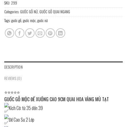
SKU:
299
Categories:
GUỐC GỖ NỮ
,
GUỐC GỖ QUAI NGANG
Tags:
guốc gỗ
,
guốc mộc
,
guốc nữ
DESCRIPTION
REVIEWS (0)
⭐⭐⭐⭐⭐
GUỐC GỖ MỘC ĐẾ XUỒNG CAO 9CM QUAI HOA VÀNG MÙ TẠT
Kích Cỡ: từ 35 đến 39
Đế Cao Su 2 Lớp