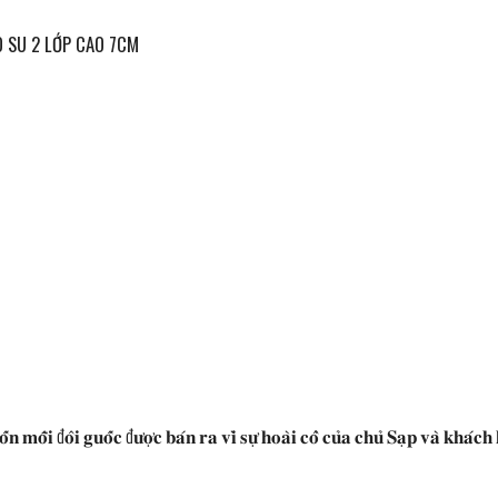
 SU 2 LỚP CAO 7CM
 𝐦𝐨̂̃𝐢 đ𝐨̂𝐢 𝐠𝐮𝐨̂́𝐜 đ𝐮̛𝐨̛̣𝐜 𝐛𝐚́𝐧 𝐫𝐚 𝐯𝐢̀ 𝐬𝐮̛̣ 𝐡𝐨𝐚̀𝐢 𝐜𝐨̂̉ 𝐜𝐮̉𝐚 𝐜𝐡𝐮̉ 𝐒𝐚̣𝐩 𝐯𝐚̀ 𝐤𝐡𝐚́𝐜𝐡 