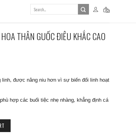
Search
for:
 HOA THÂN GUỐC ĐIÊU KHẮC CAO
 linh, được nâng niu hơn vì sự biến đổi linh hoạt
phù hợp các buổi tiệc nhẹ nhàng, khẳng định cá
ỐC ĐIÊU KHẮC CAO 7CM quantity
RT