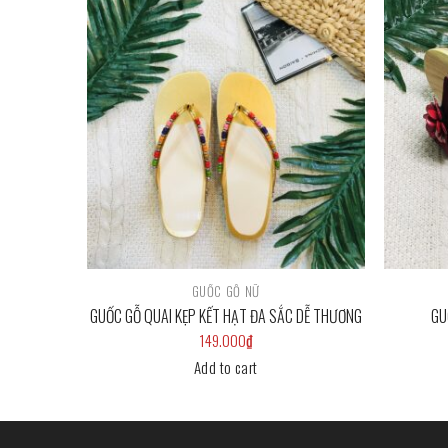
Add to
Add to
wishlist
wishlist
GUỐC GỖ NỮ
 ĐỎ ĐEN
GUỐC GỖ QUAI KẸP KẾT HẠT ĐA SẮC DỄ THƯƠNG
GU
149.000
₫
Add to cart