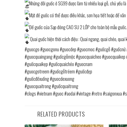
Những đôi guốc ở SG99 được làm từ nhiều loại gỗ, chủ yếu là 
Mặt đế guốc có thể được điêu khắc, sơn họa tiết hoặc để vân 
Đế guốc của Sạp đóng CAO SU 2 LỚP cho toàn bộ mẫu guốc. 
Quai guốc hiện thời cách điệu : Quai ngang, quai chéo, quai
#guocgo
#guocgonu
#guocdep
#guocmoc
#guốcgỗ
#guốcnữ
#guocquaingang
#guốcgỗmộc
#guocquaicheo
#guocquaikep
#guốcquaikẹp
#guốcquaichéo
#guocnam
#guocgotreem
#guốcgỗtrẻem
#guốcđẹp
#guốcđếxuồng
#guocdexuong
#guocquaitrong
#guốcquaitrong
#clogs
#vietnam
#guoc
#aodai
#vintage
#retro
#saigonxua
#s
RELATED PRODUCTS