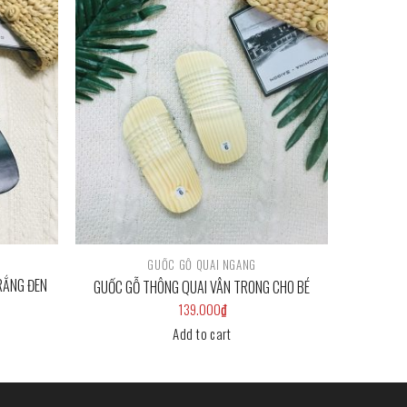
Add to
Add to
wishlist
wishlist
GUỐC GỖ QUAI NGANG
RẮNG ĐEN
GUỐC GỖ THÔNG QUAI VÂN TRONG CHO BÉ
139.000
₫
Add to cart