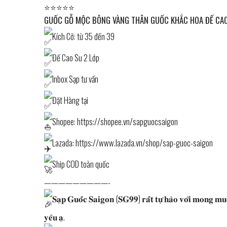
⭐⭐⭐⭐⭐
GUỐC GỖ MỘC BÔNG VÀNG THÂN GUỐC KHẮC HOA ĐẾ CAO
Kích Cỡ: từ 35 đến 39
Đế Cao Su 2 Lớp
Inbox Sạp tư vấn
Đặt Hàng tại
Shopee:
https://shopee.vn/sapguocsaigon
Lazada:
https://www.lazada.vn/shop/sap-guoc-saigon
Ship COD toàn quốc
—————————-
𝐒𝐚̣𝐩 𝐆𝐮𝐨̂́𝐜 𝐒𝐚𝐢𝐠𝐨𝐧 (𝐒𝐆𝟗𝟗) 𝐫𝐚̂́𝐭 𝐭𝐮̛̣ 𝐡𝐚̀𝐨 𝐯𝐨̛́𝐢 𝐦𝐨𝐧𝐠 𝐦𝐮𝐨̂́𝐧
𝐲𝐞̂𝐮 𝐚̣.