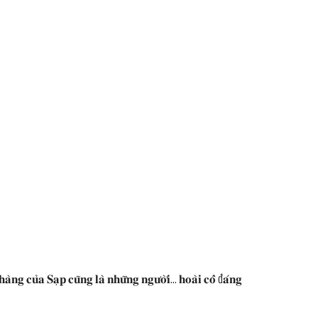
𝐡𝐚̀𝐧𝐠 𝐜𝐮̉𝐚 𝐒𝐚̣𝐩 𝐜𝐮̃𝐧𝐠 𝐥𝐚̀ 𝐧𝐡𝐮̛̃𝐧𝐠 𝐧𝐠𝐮̛𝐨̛̀𝐢… 𝐡𝐨𝐚̀𝐢 𝐜𝐨̂̉ đ𝐚́𝐧𝐠