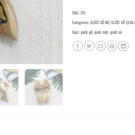
SKU:
315
Categories:
GUỐC GỖ NỮ
,
GUỐC GỖ QUAI
Tags:
guốc gỗ
,
guốc mộc
,
guốc nữ