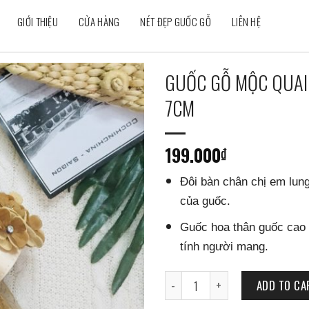
GIỚI THIỆU
CỬA HÀNG
NÉT ĐẸP GUỐC GỖ
LIÊN HỆ
GUỐC GỖ MỘC QUAI
7CM
Add to
wishlist
199.000
₫
Đôi bàn chân chị em lung
của guốc.
Guốc hoa thân guốc cao 
tính người mang.
GUỐC GỖ MỘC QUAI HOA THÂN GU
ADD TO CA