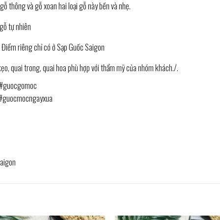
gỗ thông và gỗ xoan hai loại gỗ này bền và nhẹ.
gỗ tự nhiên
Điểm riêng chỉ có ở Sạp Guốc Saigon
 kẹo, quai trong, quai hoa phù hợp với thẩm mỹ của nhóm khách./.
#guocgomoc
#guocmocngayxua
aigon