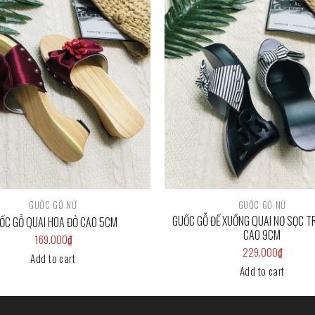
Add to
wishlist
GUỐC GỖ NỮ
GUỐC GỖ NỮ
GUỐC GỖ ĐẾ XUỒNG QUAI NƠ SỌC T
ỐC GỖ QUAI HOA ĐỎ CAO 5CM
CAO 9CM
169.000
₫
229.000
₫
Add to cart
Add to cart